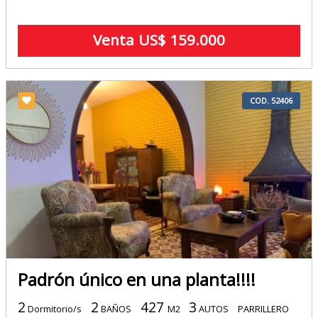
Venta US$ 159.000
COD. 52406
Padrón único en una planta!!!!
2
2
427
3
Dormitorio/s
BAÑOS
M2
AUTOS
PARRILLERO