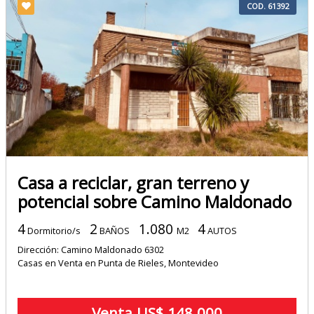
COD. 61392
Casa a reciclar, gran terreno y
potencial sobre Camino Maldonado
4
2
1.080
4
Dormitorio/s
BAÑOS
M2
AUTOS
Dirección: Camino Maldonado 6302
Casas en Venta en Punta de Rieles, Montevideo
Venta US$ 148.000