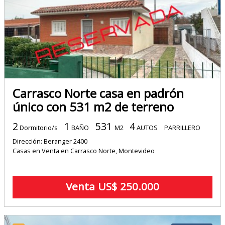
Carrasco Norte casa en padrón
único con 531 m2 de terreno
2
1
531
4
Dormitorio/s
BAÑO
M2
AUTOS
PARRILLERO
Dirección: Beranger 2400
Casas en Venta en Carrasco Norte, Montevideo
Venta US$ 250.000