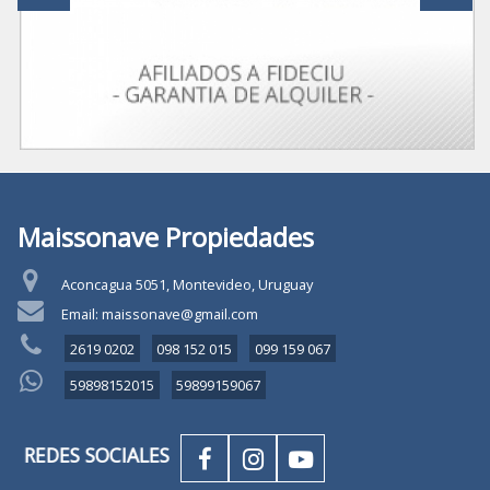
Maissonave Propiedades
Aconcagua 5051, Montevideo, Uruguay
Email: maissonave@gmail.com
2619 0202
098 152 015
099 159 067
59898152015
59899159067
REDES SOCIALES