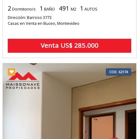
2
1
491
1
Dormitorio/s
BAÑO
M2
AUTOS
Dirección: Barroso 3773
Casas en Venta en Buceo, Montevideo
Venta US$ 285.000
COD. 62174