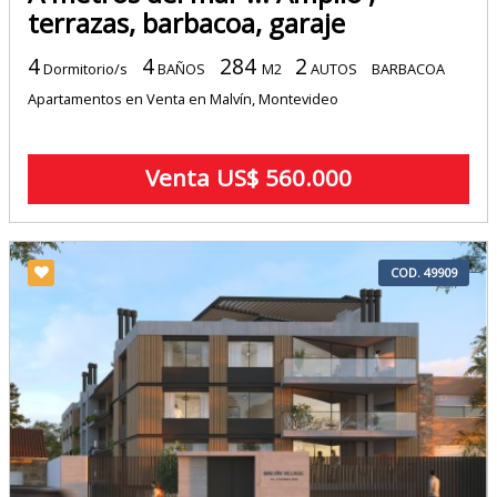
terrazas, barbacoa, garaje
4
4
284
2
Dormitorio/s
BAÑOS
M2
AUTOS
BARBACOA
Apartamentos en Venta en Malvín, Montevideo
Venta US$ 560.000
COD. 49909