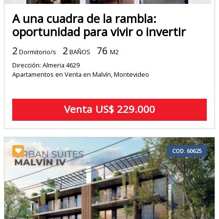
A una cuadra de la rambla:
oportunidad para vivir o invertir
2
2
76
Dormitorio/s
BAÑOS
M2
Dirección: Almeria 4629
Apartamentos en Venta en Malvín, Montevideo
Venta US$ 229.000
COD. 60625