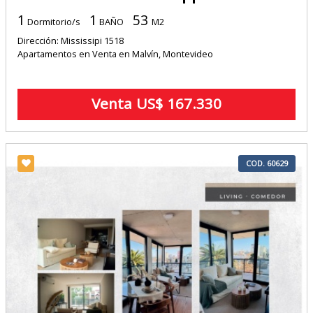
1
1
53
Dormitorio/s
BAÑO
M2
Dirección: Mississipi 1518
Apartamentos en Venta en Malvín, Montevideo
Venta US$ 167.330
COD. 60629