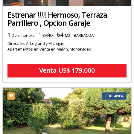
Estrenar !!!! Hermoso, Terraza
Parrillero , Opcion Garaje
1
1
64
Dormitorio/s
BAÑO
M2
BARBACOA
Dirección: A. Legrand y Michigan
Apartamentos en Venta en Malvín, Montevideo
Venta US$ 179.000
COD. 48834