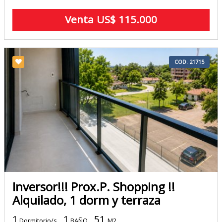
Venta US$ 115.000
COD. 21715
Inversor!!! Prox.P. Shopping !!
Alquilado, 1 dorm y terraza
1
1
51
Dormitorio/s
BAÑO
M2