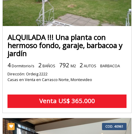
ALQUILADA !!! Una planta con
hermoso fondo, garaje, barbacoa y
jardín
4
2
792
2
Dormitorio/s
BAÑOS
M2
AUTOS
BARBACOA
Dirección: Ordeig 2222
Casas en Venta en Carrasco Norte, Montevideo
Venta US$ 365.000
COD. 40961