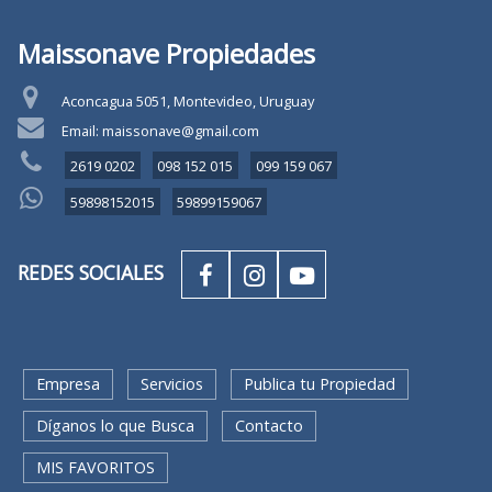
Maissonave Propiedades
Aconcagua 5051, Montevideo, Uruguay
Email: maissonave@gmail.com
2619 0202
098 152 015
099 159 067
59898152015
59899159067
REDES SOCIALES
Empresa
Servicios
Publica tu Propiedad
Díganos lo que Busca
Contacto
MIS FAVORITOS