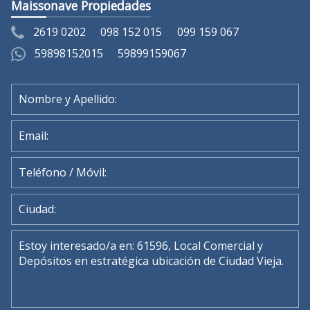
Maissonave Propiedades
2619 0202
098 152 015
099 159 067
59898152015
59899159067