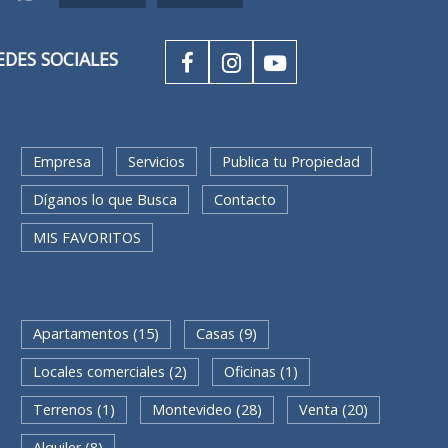
REDES SOCIALES
Empresa
Servicios
Publica tu Propiedad
Díganos lo que Busca
Contacto
MIS FAVORITOS
IDA
Apartamentos (15)
Casas (9)
Locales comerciales (2)
Oficinas (1)
Terrenos (1)
Montevideo (28)
Venta (20)
Alquiler (8)