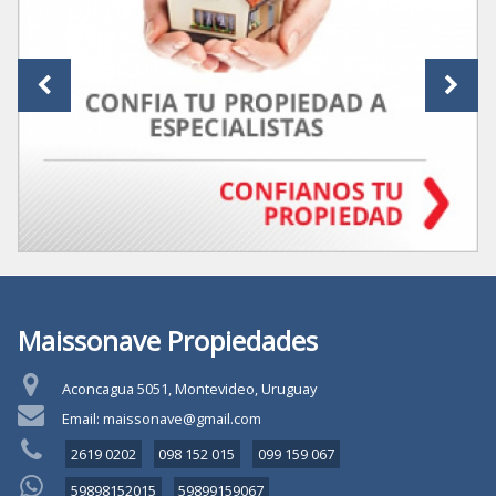
Maissonave Propiedades
Aconcagua 5051, Montevideo, Uruguay
Email: maissonave@gmail.com
2619 0202
098 152 015
099 159 067
59898152015
59899159067