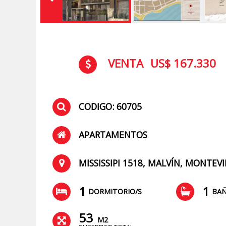
VENTA
US$ 167.330
CODIGO: 60705
APARTAMENTOS
MISSISSIPI 1518, MALVÍN, MONTE
1
1
DORMITORIO/S
BA
53
M2