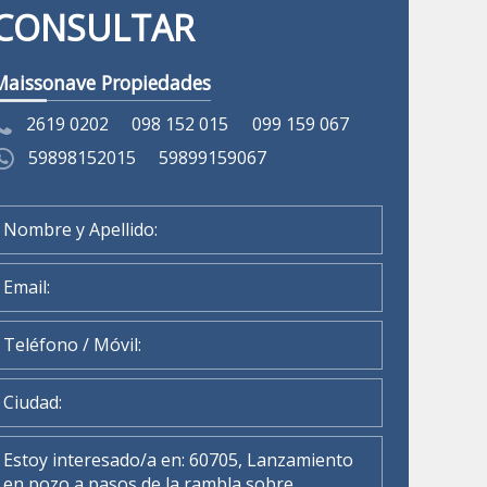
CONSULTAR
Maissonave Propiedades
2619 0202
098 152 015
099 159 067
59898152015
59899159067