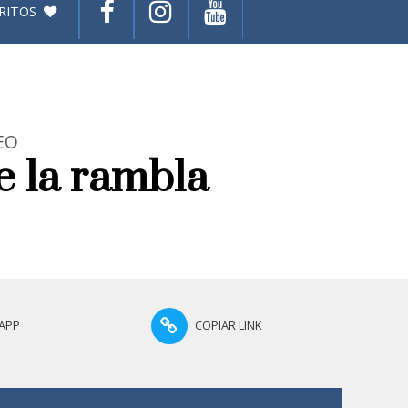
RITOS
EO
e la rambla
APP
COPIAR LINK