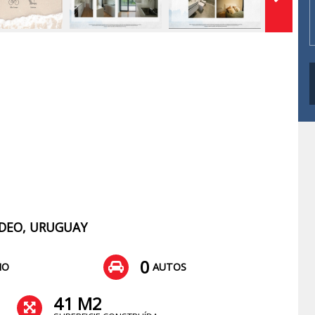
VIDEO, URUGUAY
0
ÑO
AUTOS
41 M2