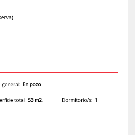
serva)
 general:
En pozo
rficie total:
53 m2.
Dormitorio/s:
1