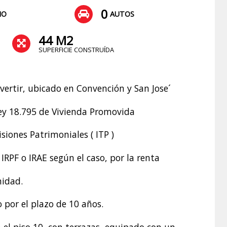
0
ÑO
AUTOS
44 M2
SUPERFICIE CONSTRUÍDA
nvertir, ubicado en Convención y San Jose´
Ley 18.795 de Vivienda Promovida
iones Patrimoniales ( ITP )
IRPF o IRAE según el caso, por la renta
nidad.
 por el plazo de 10 años.
n el piso 10 con terrazas, equipado con un