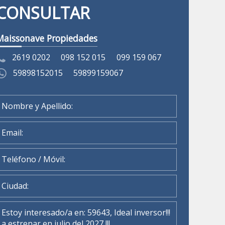
CONSULTAR
Maissonave Propiedades
2619 0202
098 152 015
099 159 067
59898152015
59899159067