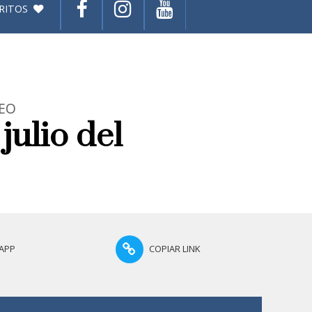
RITOS
DEO
 julio del
APP
COPIAR LINK