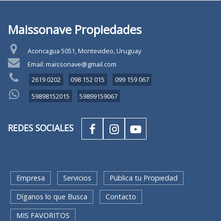
Maissonave Propiedades
Aconcagua 5051, Montevideo, Uruguay
Email: maissonave@gmail.com
2619 0202
098 152 015
099 159 067
59898152015
59899159067
REDES SOCIALES
Empresa
Servicios
Publica tu Propiedad
Díganos lo que Busca
Contacto
MIS FAVORITOS