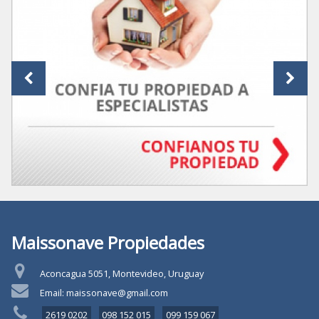
Maissonave Propiedades
Aconcagua 5051, Montevideo, Uruguay
Email: maissonave@gmail.com
2619 0202
098 152 015
099 159 067