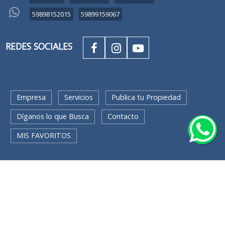
59898152015
59899159067
REDES SOCIALES
Empresa
Servicios
Publica tu Propiedad
Díganos lo que Busca
Contacto
MIS FAVORITOS
BUSQUEDA RAPIDA
Apartamentos (15)
Casas (9)
Locales comerciales (2)
Oficinas (1)
Terrenos (1)
Montevideo (28)
Venta (20)