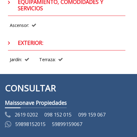
EQUIPAMIENTO, COMODIDADES Y
SERVICIOS
Ascensor:
EXTERIOR:
Jardín:
Terraza:
CONSULTAR
Maissonave Propiedades
2619 0202
098 152 015
099 159 067
59898152015
59899159067