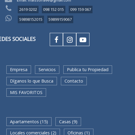
2619 0202
098 152 015
099 159 067
59898152015
59899159067
REDES SOCIALES
Empresa
Servicios
Publica tu Propiedad
Díganos lo que Busca
Contacto
MIS FAVORITOS
QUEDA RAPIDA
Apartamentos (15)
Casas (9)
Locales comerciales (2)
Oficinas (1)