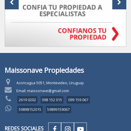
Maissonave Propiedades
Aconcagua 5051, Montevideo, Uruguay
Email: maissonave@gmail.com
2619 0202
098 152 015
099 159 067
59898152015
59899159067
REDES SOCIALES